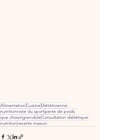
Alimentation
Cuisine
Diététicienne
nutritionniste du sport
perte de poids
que choisir
grenoble
Consultation diététique
nutrition
recette maison