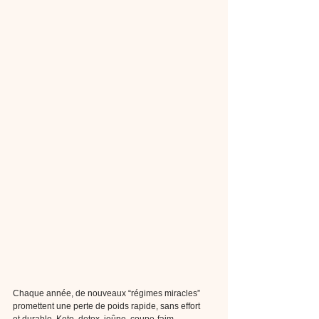
Chaque année, de nouveaux “régimes miracles” 
promettent une perte de poids rapide, sans effort 
et durable. Keto, detox, jeûne, coupe-faim, 