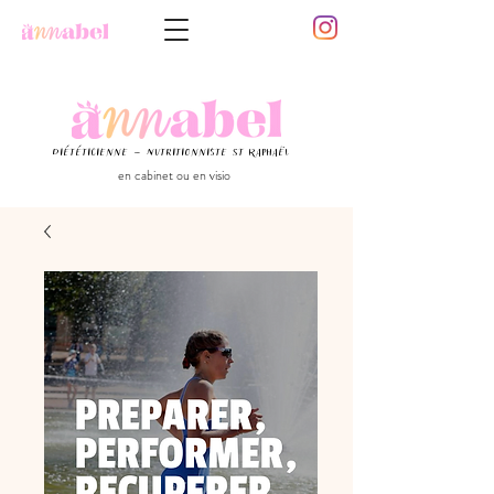
Diététicienne - Nutritionniste St Raphaël
en cabinet ou en visio