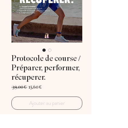
Protocole de course /
Préparer, performer,
récuperer.
Prix
Prix
 39,00 € 
15,60 €
original
promotionnel
Ajouter au panier
Le guide nutritionnel pour les sportifs
d’endurance exigeants.