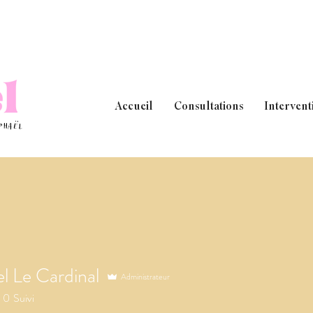
Accueil
Consultations
Intervent
aphaël
l Le Cardinal
Administrateur
0
Suivi