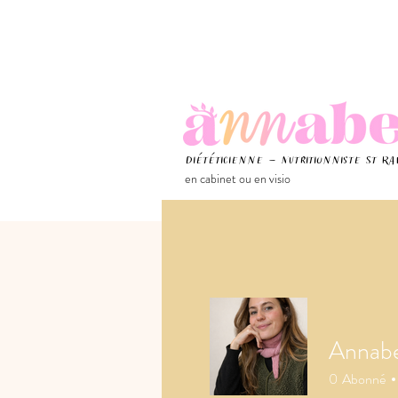
Diététicienne - Nutritionniste St R
en cabinet ou en visio
Annabe
0
Abonné