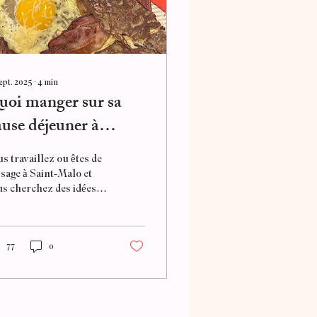
ept. 2025
∙
4
min
uoi manger sur sa
use déjeuner à
aint-Malo ?
s travaillez ou êtes de
sage à Saint-Malo et
s cherchez des idées
repas sains, rapides et
voureux pour votre
se déjeuner ? Dans cet
icle, je vous partage
77
0
s meilleures
commandations, entre
nes adresses locales et
seils nutritionnels