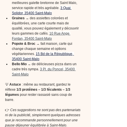
meilleures galette bretonne de Saint Malo, 
service rapide et très agréable. 
3 Quai 
Solidor, 35400 Saint-Malo
Graines
 → des assiettes colorées et 
équilibrées, une carte courte mais de 
qualité, vous pouvez également y découvrir 
leurs gammes de cafés. 
10 Rue Ange 
Fontan, 35400 Saint-Malo
Popote & Broc 
→ fait maison, carte qui 
change chaque semaine et options 
végétariennes. 
15 Bd de la République, 
35400 Saint-Malo
Bello Mio 
→ de délicieuses pizza dans un 
cadre très sympa. 
3 Pl. du Poncel, 35400 
Saint-Malo
💡 
Astuce 
: même au restaurant, gardez le 
réflexe 
1/3 protéines – 1/3 féculents – 1/3 
légumes
 pour rester rassasié sans coup de 
barre.
👉 
Ces suggestions ne sont pas des partenariats 
ni de la publicité, simplement quelques adresses 
que je recommande personnellement pour une 
pause déjeuner équilibrée à Saint-Malo.