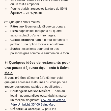
ou un fruit à emporter.
Pour le plaisir : respectez la règle du 
80 % 
équilibre – 20 % plaisir
.
👉 Quelques choix malins :
Pâtes
 aux légumes plutôt que carbonara.
Pizza
 napolitaine, margarita ou quatre 
saisons plutôt qu’une 4 fromages.
Galette bretonne
 garnie d’œuf, légumes et 
jambon : une option locale et équilibrée.
Sushis
 : excellents pour profiter des 
poissons gras comme le saumon ou le thon.
🍴
Quelques idées de restaurants pour 
une pause déjeuner équilibrée à Saint-
Malo
Si vous préférez déjeuner à l’extérieur, voici 
quelques adresses malouines où vous pouvez 
trouver des options rapides et équilibrées :
Boulangerie Maison Malécot
 → pain au 
levain, gourmandises et sandwichs maison, 
un réel plaisir gustatif. 
4 Av. du Révérend 
Père Umbricht, 35400 Saint-Malo
Crêperie La Caraque 
 → pour les 