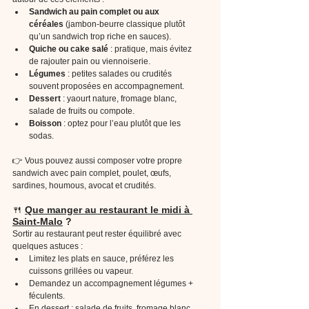
Sandwich au pain complet ou aux 
céréales
 (jambon-beurre classique plutôt 
qu’un sandwich trop riche en sauces).
Quiche ou cake salé
 : pratique, mais évitez 
de rajouter pain ou viennoiserie.
Légumes
 : petites salades ou crudités 
souvent proposées en accompagnement.
Dessert
 : yaourt nature, fromage blanc, 
salade de fruits ou compote.
Boisson
 : optez pour l’eau plutôt que les 
sodas.
👉 Vous pouvez aussi composer votre propre 
sandwich avec pain complet, poulet, œufs, 
sardines, houmous, avocat et crudités.
🍴 
Que manger au restaurant le midi à 
Saint-Malo
 ?
Sortir au restaurant peut rester équilibré avec 
quelques astuces :
Limitez les plats en sauce, préférez les 
cuissons grillées ou vapeur.
Demandez un accompagnement légumes + 
féculents.
En dessert : salade de fruits, fromage blanc, 