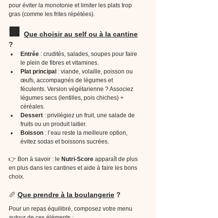
pour éviter la monotonie et limiter les plats trop 
gras (comme les frites répétées).
🏢 
Que choisir au self ou à la cantine
?
Entrée
 : crudités, salades, soupes pour faire 
le plein de fibres et vitamines.
Plat principal
 : viande, volaille, poisson ou 
œufs, accompagnés de légumes et 
féculents. Version végétarienne ? Associez 
légumes secs (lentilles, pois chiches) + 
céréales.
Dessert
 : privilégiez un fruit, une salade de 
fruits ou un produit laitier.
Boisson
 : l’eau reste la meilleure option, 
évitez sodas et boissons sucrées.
👉 Bon à savoir : le 
Nutri-Score
 apparaît de plus 
en plus dans les cantines et aide à faire les bons 
choix.
🥖 
Que prendre à la boulangerie
 ?
Pour un repas équilibré, composez votre menu 
autour de ces éléments :