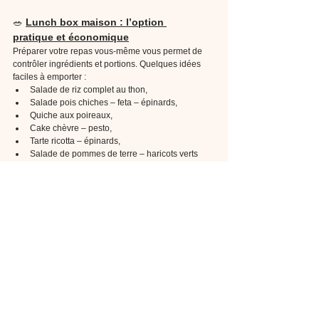
🥗 
Lunch box maison : l’option 
pratique et économique
Préparer votre repas vous-même vous permet de 
contrôler ingrédients et portions. Quelques idées 
faciles à emporter :
Salade de riz complet au thon,
Salade pois chiches – feta – épinards,
Quiche aux poireaux,
Cake chèvre – pesto,
Tarte ricotta – épinards,
Salade de pommes de terre – haricots verts 
– jambon – comté.
💡 
Astuce
 : cuisinez une portion en plus le soir 
pour le lendemain midi, et transportez-la dans 
une boîte hermétique ou un sac isotherme.
✅ 
Conclusion
Que vous soyez au 
bureau à Saint-Malo
, en 
déplacement ou en pause rapide, il existe mille 
façons de manger équilibré à midi :
au self,
à la boulangerie,