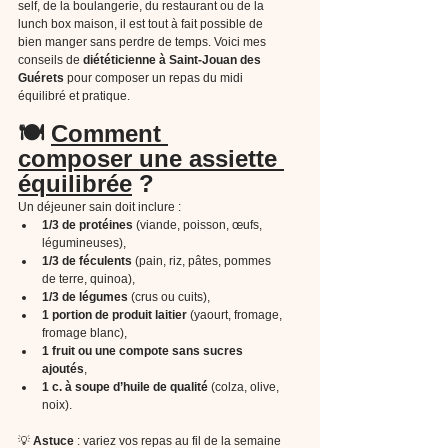
self, de la boulangerie, du restaurant ou de la 
lunch box maison, il est tout à fait possible de 
bien manger sans perdre de temps. Voici mes 
conseils de 
diététicienne à Saint-Jouan des 
Guérets
 pour composer un repas du midi 
équilibré et pratique.
🍽️ 
Comment 
composer une assiette 
équilibrée
 ?
Un déjeuner sain doit inclure :
1/3 de protéines
 (viande, poisson, œufs, 
légumineuses),
1/3 de féculents
 (pain, riz, pâtes, pommes 
de terre, quinoa),
1/3 de légumes
 (crus ou cuits),
1 portion de produit laitier
 (yaourt, fromage, 
fromage blanc),
1 fruit ou une compote sans sucres 
ajoutés
,
1 c. à soupe d’huile de qualité
 (colza, olive, 
noix).
💡 
Astuce
 : variez vos repas au fil de la semaine 